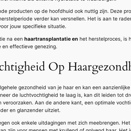
de producten op de hoofdhuid ook nuttig zijn. Deze pr
 herstelperiode verder kan versnellen. Het is aan te ra
oor jouw specifieke situatie.
tie na een
haartransplantatie en
het herstelproces, is 
 en effectieve genezing.
chtigheid Op Haargezondh
 algehele gezondheid van je haar en kan een aanzienlij
eer de luchtvochtigheid te laag is, kan dit leiden tot 
 veroorzaken. Aan de andere kant, een optimale vochtigh
er en glanzender uitziet.
egen ook enkele uitdagingen met zich meebrengen. Het 
an zijn voor mensen met krullend of golvend haar. Het 