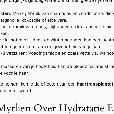
t je dagelijks genoeg water drinkt. Een goede hydratat
cten:
Maak gebruik van shampoos en conditioners die s
arganolie, kokosolie of aloe vera.
het gebruik van föhns, stijltangen en krultangen te mini
aken.
ge klimaten of tijdens de wintermaanden kan een lucht
 wat ten goede komt aan de gezondheid van je haar.
-3 vetzuren:
Voedingsmiddelen zoals vette vis, walnot
masseren van je hoofdhuid kan de bloedcirculatie stim
 voor je haar.
p te nemen, kun je de effecten van een
haartransplantat
n sterker wordt.
ythen Over Hydratatie 