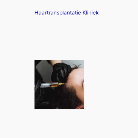
Ga
Haartransplantatie Kliniek
naar
de
inhoud