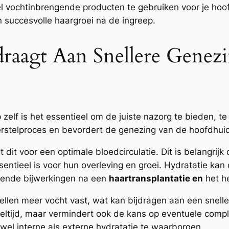
eel vochtinbrengende producten te gebruiken voor je ho
n succesvolle haargroei na de ingreep.
draagt Aan Snellere Genez
 zelf is het essentieel om de juiste nazorg te bieden, 
 herstelproces en bevordert de genezing van de hoofdhu
dit voor een optimale bloedcirculatie. Dit is belangrij
sentieel is voor hun overleving en groei. Hydratatie kan
mende bijwerkingen na een
haartransplantatie en
het he
len meer vocht vast, wat kan bijdragen aan een snell
teltijd, maar vermindert ook de kans op eventuele complic
el interne als externe hydratatie te waarborgen.