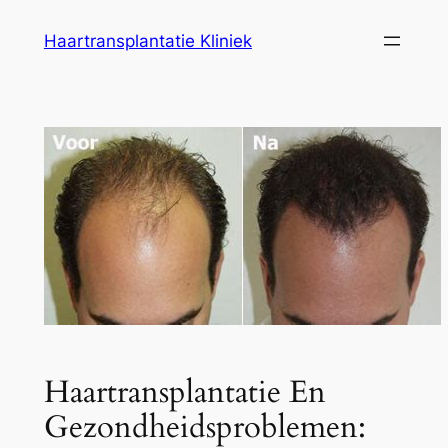
Ga
Haartransplantatie Kliniek
naar
de
inhoud
Haartransplantatie En
Gezondheidsproblemen: