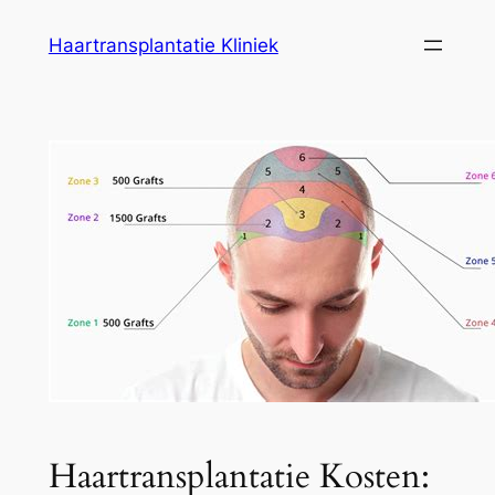
Ga
Haartransplantatie Kliniek
naar
de
inhoud
Haartransplantatie Kosten: