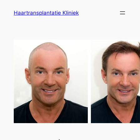
Ga
Haartransplantatie Kliniek
naar
de
inhoud