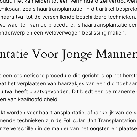
dt. Het kan leiden tot een verminderd zelfvertrouwen en
hikbaar, zoals haartransplantatie. In dit artikel bespr
aaruitval tot de verschillende beschikbare technieken.
 verwachten van de procedure. Is haartransplantatie e
 onderwerp en een weloverwogen beslissing maken.
antatie Voor Jonge Manne
 een cosmetische procedure die gericht is op het hers
at het verplaatsen van haarzakjes van een dichtbehaar
uitval heeft plaatsgevonden. Dit biedt een permanente o
ben van kaalhoofdigheid.
ikt worden voor haartransplantatie, afhankelijk van de s
ende technieken zijn de Follicular Unit Transplantation 
r ze verschillen in de manier van het oogsten en plaats