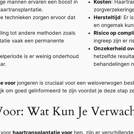
onge mannen ervaren een boost in
Kosten
: Haartra
aartransplantatie.
zorgverzekering
e technieken zorgen ervoor dat
Hersteltijd
: Er i
en ongemak kun
elling tot andere methoden zoals
Risico op compl
ntatie vaak een permanente
ingreep zijn er r
Onzekerheid ove
telperiode is er weinig onderhoud
hetzelfde result
ar.
behandelingen n
e voor
jongeren is cruciaal voor een weloverwogen besl
ijk om goed geïnformeerd te zijn voordat je deze stap ze
 Voor: Wat Kun Je Verwac
 voor
haartransplantatie voor
hen, zijn er verschillend