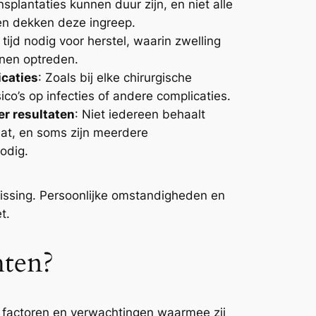
nsplantaties kunnen duur zijn, en niet alle
en dekken deze ingreep.
s tijd nodig voor herstel, waarin zwelling
nen optreden.
icaties
: Zoals bij elke chirurgische
isico’s op infecties of andere complicaties.
r resultaten
: Niet iedereen behaalt
aat, en soms zijn meerdere
odig.
issing. Persoonlijke omstandigheden en
t.
hten?
e factoren en verwachtingen waarmee zij