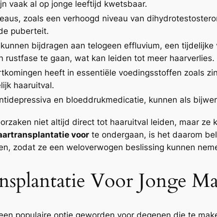
jn vaak al op jonge leeftijd kwetsbaar.
aus, zoals een verhoogd niveau van dihydrotestosteron 
 de puberteit.
kunnen bijdragen aan telogeen effluvium, een tijdelijke
n rustfase te gaan, wat kan leiden tot meer haarverlies.
komingen heeft in essentiële voedingsstoffen zoals zink
jk haaruitval.
ntidepressiva en bloeddrukmedicatie, kunnen als bijwer
orzaken niet altijd direct tot haaruitval leiden, maar ze
aartransplantatie voor
te ondergaan, is het daarom bel
ngen, zodat ze een weloverwogen beslissing kunnen nem
nsplantatie Voor Jonge M
een populaire optie geworden voor degenen die te make