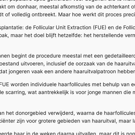
akt om donhaar, meestal afkomstig van de achterkant of
 of volledig ontbreekt. Maar hoe werkt dit proces prec
antatie: de Follicular Unit Extraction (FUE) en de Folli
k, maar het doel blijft hetzelfde: het herstellende ve
en begint de procedure meestal met een gedetailleerde
oestand uitvoeren, inclusief de oorzaak van de haaruitv
omdat jongeren vaak een andere haaruitvalpatroon hebb
 FUE worden individuele haarfollicules met behulp van e
e scarring, wat aantrekkelijk is voor jonge mannen die m
van het donorgebied verwijderd, waarna de haarfollicul
nter zijn voor grotere gebieden van haaruitval, maar laa
teerde haar in de weken daarna uitvallen, maar dit is 