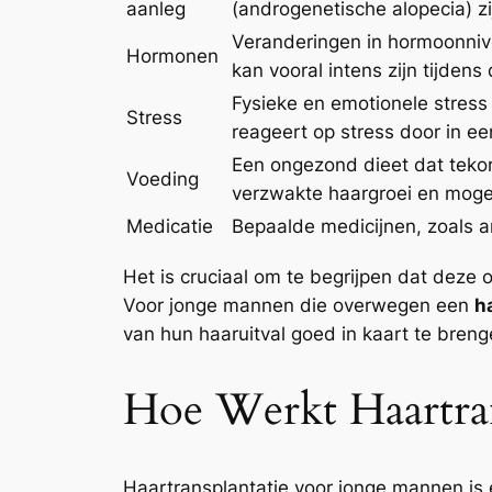
aanleg
(androgenetische alopecia) zi
Veranderingen in hormoonnive
Hormonen
kan vooral intens zijn tijdens
Fysieke en emotionele stress 
Stress
reageert op stress door in ee
Een ongezond dieet dat tekort
Voeding
verzwakte haargroei en mogeli
Medicatie
Bepaalde medicijnen, zoals a
Het is cruciaal om te begrijpen dat deze o
Voor jonge mannen die overwegen een
h
van hun haaruitval goed in kaart te bre
Hoe Werkt Haartra
Haartransplantatie voor jonge mannen is 