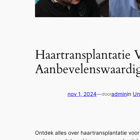
Haartransplantatie
Aanbevelenswaardi
nov 1, 2024
—
admin
in
Un
door
Ontdek alles over haartransplantatie voo