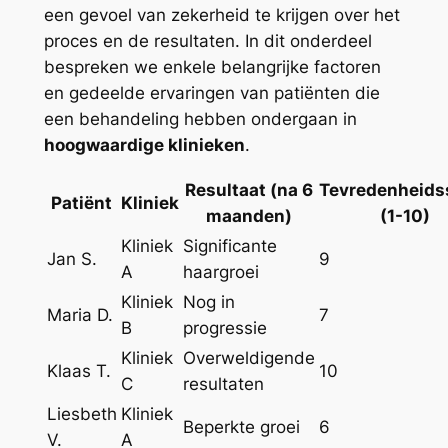
een gevoel van zekerheid te krijgen over het
proces en de resultaten. In dit onderdeel
bespreken we enkele belangrijke factoren
en gedeelde ervaringen van patiënten die
een behandeling hebben ondergaan in
hoogwaardige klinieken
.
Resultaat (na 6
Tevredenheids
Patiënt
Kliniek
maanden)
(1-10)
Kliniek
Significante
Jan S.
9
A
haargroei
Kliniek
Nog in
Maria D.
7
B
progressie
Kliniek
Overweldigende
Klaas T.
10
C
resultaten
Liesbeth
Kliniek
Beperkte groei
6
V.
A