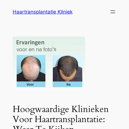
Ga
Haartransplantatie Kliniek
naar
de
inhoud
Hoogwaardige Klinieken
Voor Haartransplantatie: