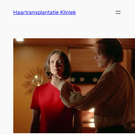
Ga
Haartransplantatie Kliniek
naar
de
inhoud